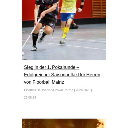
Sieg in der 1. Pokalrunde –
Erfolgreicher Saisonauftakt für Herren
von Floorball Mainz
Floorball Deutschland Pokal
Herren
| 2024/202
5
|
27
.0
8
.24