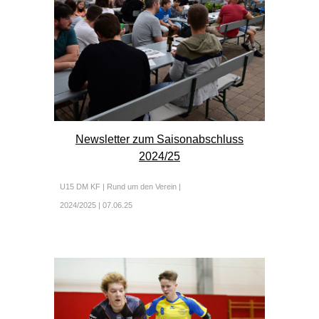
Newsletter zum Saisonabschluss
2024/25
U15 DM KF |
Rund um den Verein
|
2024/2025 |
0
7.0
6
.2
5