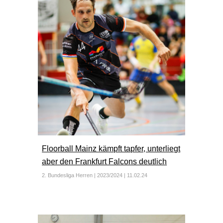
Floorball Mainz kämpft tapfer, unterliegt
aber den Frankfurt Falcons deutlich
2. Bundesliga Herren | 2023/2024 |
11
.
0
2.2
4