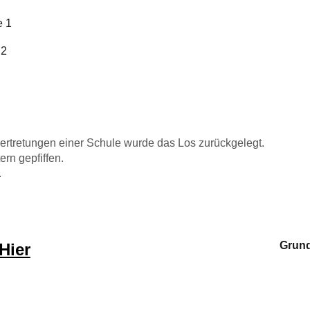
e 1
 2
ertretungen einer Schule wurde das Los zurückgelegt.
rn gepfiffen.
.
Grund
Hier