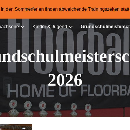
In den Sommerferien finden abweichende Trainingszeiten statt
ip to main content
Skip to navigat
wachsene
Kinder & Jugend
Grundschulmeistersch
ndschulmeistersc
2026