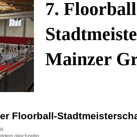
7. Floorball
Stadtmeiste
Mainzer Gr
r Floorball-Stadtmeisterscha
t.
ldern gleichzeitig.