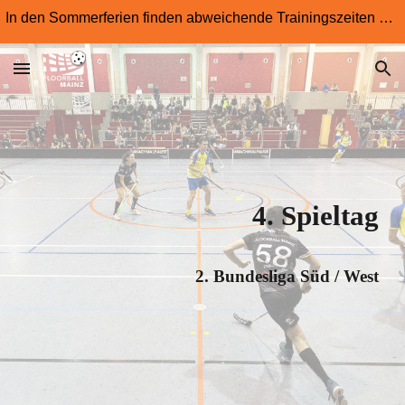
In den Sommerferien finden abweichende Trainingszeiten statt
Skip to main content
Skip to navigation
4
. Spieltag
2. Bundesliga Süd / West